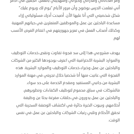
وفر امكاناتي وقدراتي وخبراتي ومنهجيتي بالعمل. الجميل في الأمر
أني تعلمت الدرس بوضوح وأن مرور الأيام “يوم لك ويوم عليك”
شكل شخصيتي التي أنا عليها الأن. أصبحت أدرك مسئولياتي إزاء
مساعدة الباحثين عن عمل والموظفين المتعثرين في حياتهم المهنية
وكذلك أصحاب العمل في تعزيز جهوزيتهم في اغتنام الفرص الأنسب
لهم.
يهدف مشروعي هذا إلى سد فجوة تفاوت ونقص خدمات التوظيف
والموارد البشرية الاحترافية التي اعترف بوجودها الكثير من الشركات
والباحثين عن عمل وخبراء خدمات التوظيف والموارد البشرية. هذه
الفجوة التي عانيت منها أنا شخصيا خلال تجربتي في مهنة الموارد
البشرية من جانبي المستفيد ومقدم الخدمة على حد سواء.
فالشركات في سباق محموم لتوظيف الكفاءات وتطويرهم،
والباحثين عن عمل يدورون في حلقات مفرغة بحثا عن وظيفة
أحلامهم، وبيوت الخبرة حائرة في اكتشاف الوصفة السحرية التي
تحقق الأحلام وتلبي رغبات الشركات والباحثين عن عمل في نفس
الوقت.