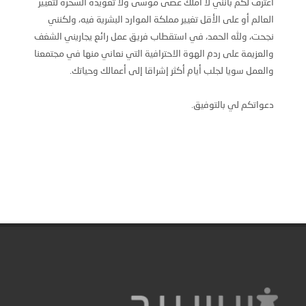
أعترف لكم بأنني لا أملك عصى موسى ولا تعويذة السحرة لتغيير
العالم أو على الأقل تغيير مملكة الموارد البشرية فيه، ولكنني
نجحت، ولله الحمد، في استقطاب فريق عمل رائع يجاريني الشغف
والعزيمة على ردم الهوة الاحترافية التي نعاني منها في مجتمعنا
والعمل سويا لجلب أيام أكثر إشراقا إلى أعمالك وحياتك.
دعواتكم لي بالتوفيق.