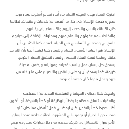
بسم الله الرحمن الرحيم ،،،
اخترت العمل بهذه المهنة النبيلة من أجل تقديم أسلوب عمل فريد
محوره خدمة الإنسان في كل ما أقدمه من خدمات ومنتجات. لطالما
كان الالتقاء بالناس والتحدث إليهم والاستماع إلى رغباتهم
والتخاطب مع عقولهم والتعلم منهم ومحاولة الإضافة إلى حياتهم
دافع لي ومحفزي الأساسي في الحياة. اعتقد، كما الكثيرين، أن
الإنسان هو الغاية الأسمى للحياة وللعمل كما اعتقد أيضا بأن الله قد
خلقنا ومنحنا نعمة العقل لنسعى ونعمل لتحقيق العيش الكريم.
يستحق كل إنسان عمل يناسب قدراته ومهاراته ويضمن له حياة
كريمة، كما يستحق أن يحظى بالتقدير والاحترام على ما يبذله من
جهد وعمل مهما كان حجمه أو نوعه.
واجهت خلال حياتي المهنية والشخصية العديد من المصاعب
والعقبات، تتعلق معظمها بخطأ بالوظيفة أو خطأ بالشركة، أو لأكون
أكثر تحديدا خطأ بالتقدير. كان ليمكنني فعل “أفضل مما كان ” لو
منحت حق الاختيار أو توفرت لي المشورة الصائبة خاصة عندما يتعلق
الأمر بقرار الانضمام إلى شركة جديدة في ظل خيارات محدودة برغم