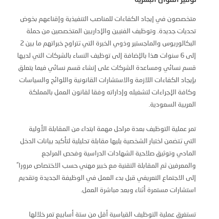
توفير القوى البشرية
متخصصون في إيجاد الكفاءات للمناصب التنفيذية وإقناعهم بخوض
تحديات جديدة. وتوظيف الفنيين والإداريين المتخصصين من حملة
البكالوريوس والماجستير وذوي الخبرة التي تتراوح خبراتهم ما بين 2
إلى 6 سنوات هذا بالإضافة إلى توظيف النساء بالشركات التي لديها
قسم نسائي ومساعدة الشركات على إنشاء قسم نسائي فيما يتعلق
بإيجاد الكفاءات اللازمة والاستشارات القانونية واللوائح والسياسات
وكافة الإجراءات لتشغيله وإداراته وفقا لقانون العمل بالمملكة
العربية السعودية.
تمر عملية التوظيف بعدة مراحل مهمة ابتداء من المقابلة الأولية
التي تتضمن اختبار الشخصية يليها مقابلة تحليلية لتأكيد بيانات الدخل
المادي وتوثيق صلاحية الشهادات الدراسية وفحص المراجع
والمعرفين ثم المقابلة التقنية مع خبير مهني حسب الاختصاص مروراﹰ
إلى الاجتماع التعريفي قبل بدء العمل في الوظيفة الجديدة وتقديم
استشارات مستمرة أثناء وبعد مباشرة العمل.
تستغرق عملية التوظيف القياسية أقل من ستة أسابيع تمر خلالها