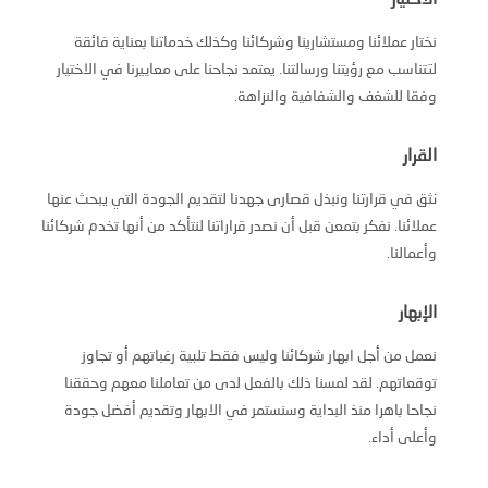
الاختيار
نختار عملائنا ومستشارينا وشركائنا وكذلك خدماتنا بعناية فائقة
لتتناسب مع رؤيتنا ورسالتنا. يعتمد نجاحنا على معاييرنا في الاختيار
وفقا للشغف والشفافية والنزاهة.
القرار
نثق في قرارتنا ونبذل قصارى جهدنا لتقديم الجودة التي يبحث عنها
عملائنا. نفكر بتمعن قبل أن نصدر قراراتنا لنتأكد من أنها تخدم شركائنا
وأعمالنا.
الإبهار
نعمل من أجل ابهار شركائنا وليس فقط تلبية رغباتهم أو تجاوز
توقعاتهم. لقد لمسنا ذلك بالفعل لدى من تعاملنا معهم وحققنا
نجاحا باهرا منذ البداية وسنستمر في الابهار وتقديم أفضل جودة
وأعلى أداء.